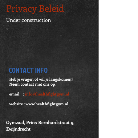
Privacy Beleid
Under construction
CONTACT INFO
Heb je vragen of wil je langskomen?
Neem
contact
met ons op.
email :
info@healthfightgym.nl
website :
www.healthfightgym.nl
Gymzaal, Prins Bernhardstraat 9,
Zwijndrecht